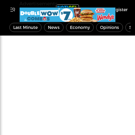
Advertisements
Register
Last Minute
News
Economy
Opinions
Sp