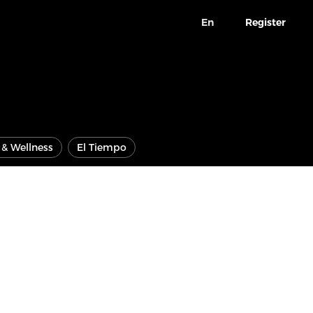
En
Register
e & Wellness
El Tiempo