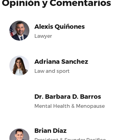
Opinión y Comentarios
Alexis Quiñones
Lawyer
Adriana Sanchez
Law and sport
Dr. Barbara D. Barros
Mental Health & Menopause
Brian Díaz
President & Founder Pacifico