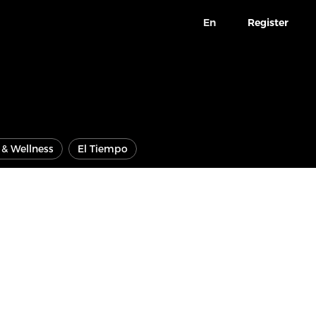
En
Register
e & Wellness
El Tiempo