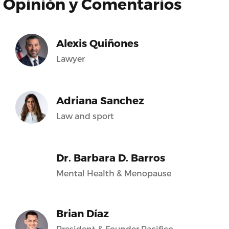
Opinión y Comentarios
Alexis Quiñones
Lawyer
Adriana Sanchez
Law and sport
Dr. Barbara D. Barros
Mental Health & Menopause
Brian Díaz
President & Founder Pacifico