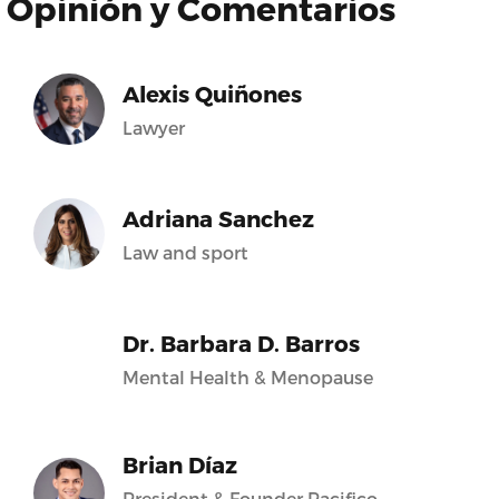
Opinión y Comentarios
Alexis Quiñones
Lawyer
Adriana Sanchez
Law and sport
Dr. Barbara D. Barros
Mental Health & Menopause
Brian Díaz
President & Founder Pacifico