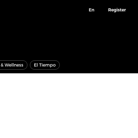
En
Register
e & Wellness
El Tiempo