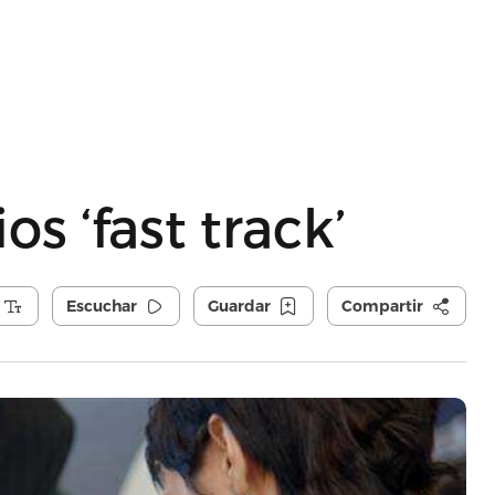
s ‘fast track’
Escuchar
Guardar
Compartir