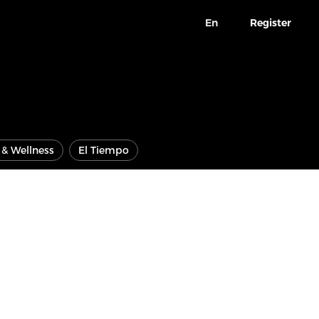
En
Register
e & Wellness
El Tiempo