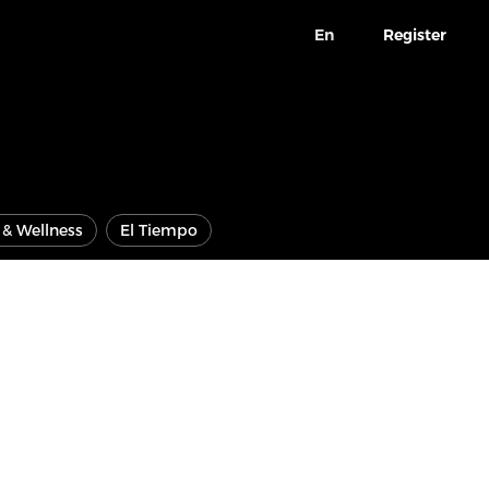
En
Register
e & Wellness
El Tiempo