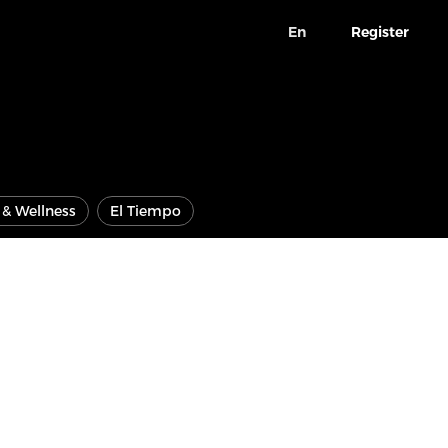
En
Register
e & Wellness
El Tiempo