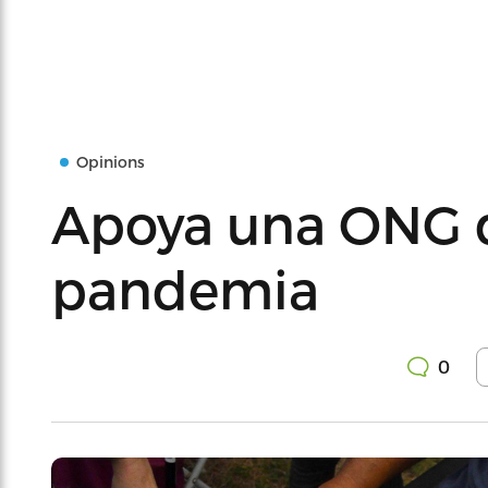
Opinions
Apoya una ONG d
pandemia
0