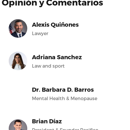
Opinión y Comentarios
Alexis Quiñones
Lawyer
Adriana Sanchez
Law and sport
Dr. Barbara D. Barros
Mental Health & Menopause
Brian Díaz
President & Founder Pacifico