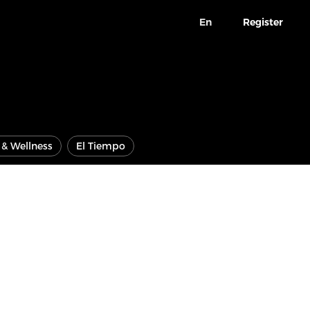
En
Register
e & Wellness
El Tiempo