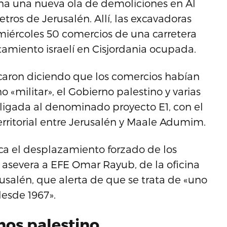
ana una nueva ola de demoliciones en Al
etros de Jerusalén. Allí, las excavadoras
 miércoles 50 comercios de una carretera
miento israelí en Cisjordania ocupada.
ficaron diciendo que los comercios habían
o «militar», el Gobierno palestino y varias
igada al denominado proyecto E1, con el
erritorial entre Jerusalén y Maale Adumim.
lica el desplazamiento forzado de los
, asevera a EFE Omar Rayub, de la oficina
salén, que alerta de que se trata de «uno
esde 1967».
nos palestino