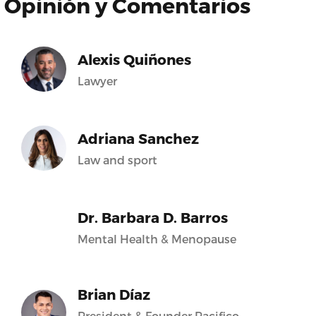
Opinión y Comentarios
Alexis Quiñones
Lawyer
Adriana Sanchez
Law and sport
Dr. Barbara D. Barros
Mental Health & Menopause
Brian Díaz
President & Founder Pacifico