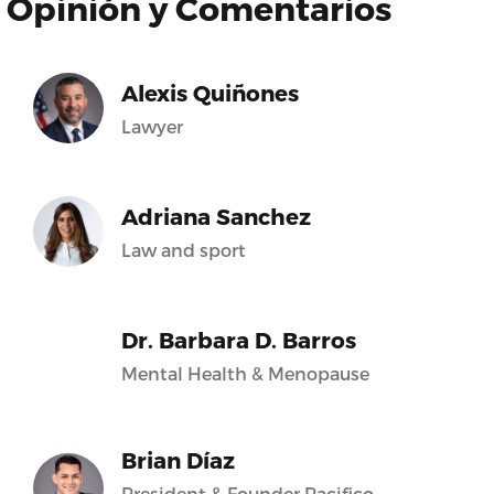
Opinión y Comentarios
Alexis Quiñones
Lawyer
Adriana Sanchez
Law and sport
Dr. Barbara D. Barros
Mental Health & Menopause
Brian Díaz
President & Founder Pacifico