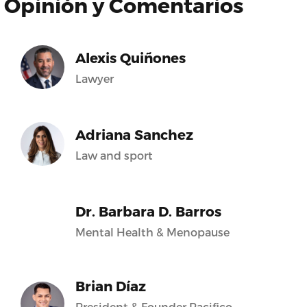
Opinión y Comentarios
Alexis Quiñones
Lawyer
Adriana Sanchez
Law and sport
Dr. Barbara D. Barros
Mental Health & Menopause
Brian Díaz
President & Founder Pacifico