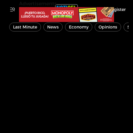
Advertisements
Register
Last Minute
News
Economy
Opinions
Sp