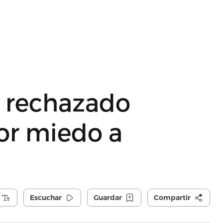
n rechazado
por miedo a
Escuchar
Guardar
Compartir