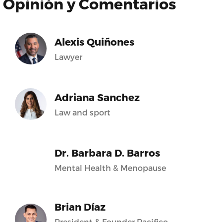
Opinión y Comentarios
Alexis Quiñones
Lawyer
Adriana Sanchez
Law and sport
Dr. Barbara D. Barros
Mental Health & Menopause
Brian Díaz
President & Founder Pacifico