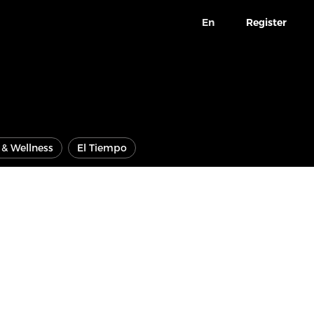
En
Register
e & Wellness
El Tiempo