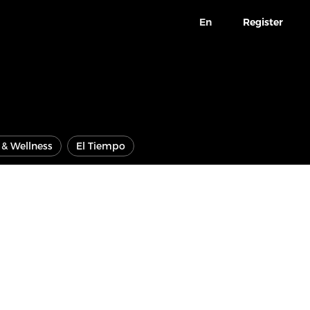
En
Register
e & Wellness
El Tiempo