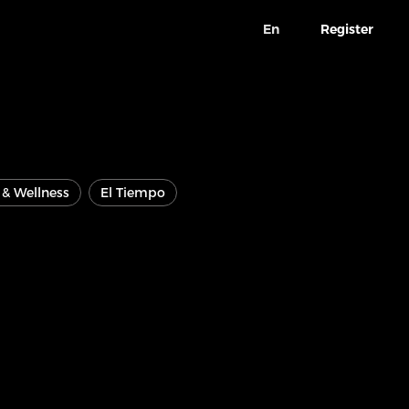
En
Register
e & Wellness
El Tiempo