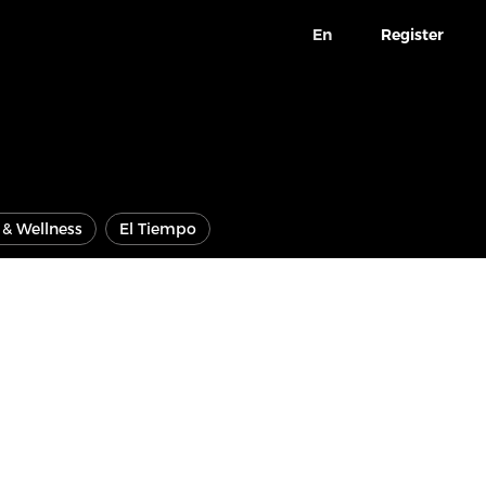
En
Register
e & Wellness
El Tiempo