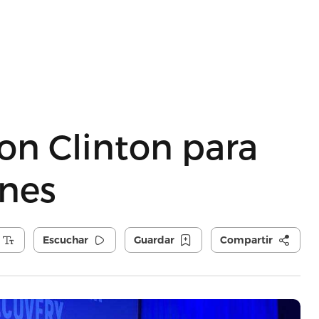
on Clinton para
anes
Escuchar
Guardar
Compartir