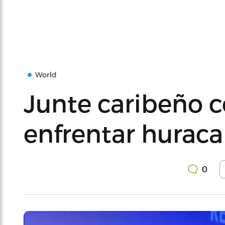
World
Junte caribeño c
enfrentar hurac
0