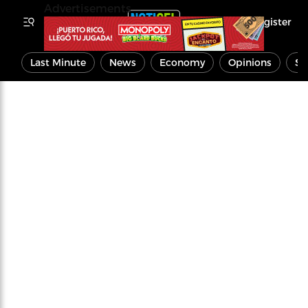
Advertisements
Register
Last Minute
News
Economy
Opinions
Sp