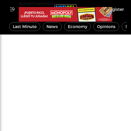
Advertisements
Register
Last Minute
News
Economy
Opinions
Sp