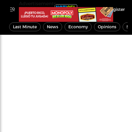
Advertisements
Register
Last Minute
News
Economy
Opinions
Sp