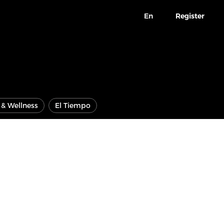
En
Register
e & Wellness
El Tiempo