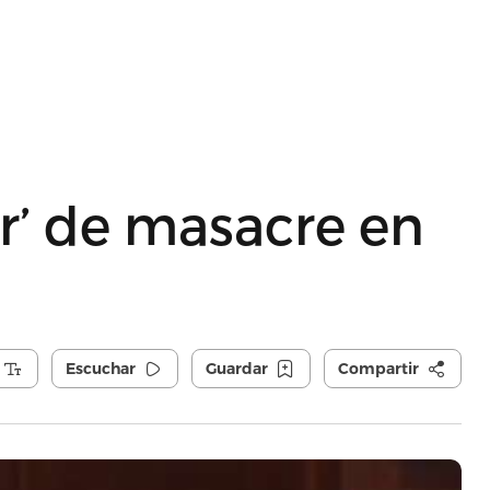
er’ de masacre en
Escuchar
Guardar
Compartir