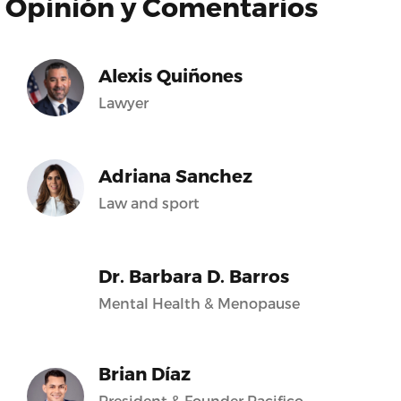
Opinión y Comentarios
Alexis Quiñones
Lawyer
Adriana Sanchez
Law and sport
Dr. Barbara D. Barros
Mental Health & Menopause
Brian Díaz
President & Founder Pacifico