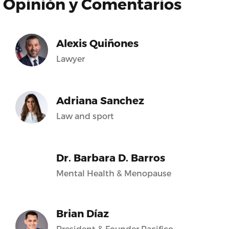
Opinión y Comentarios
Alexis Quiñones
Lawyer
Adriana Sanchez
Law and sport
Dr. Barbara D. Barros
Mental Health & Menopause
Brian Díaz
President & Founder Pacifico