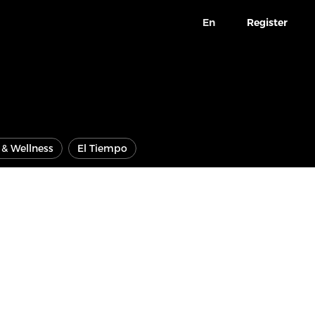
En
Register
e & Wellness
El Tiempo