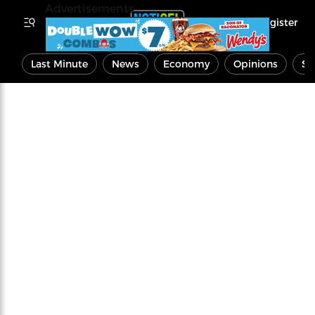
Advertisements
Register
Last Minute
News
Economy
Opinions
Sp