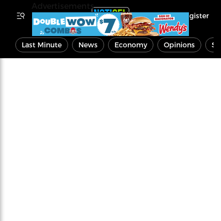
Advertisements
Register
Last Minute
News
Economy
Opinions
Sp