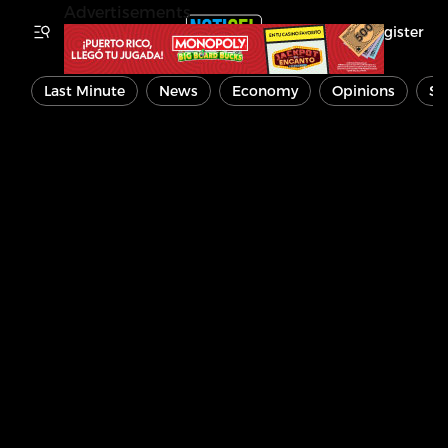
Advertisements
Register
Last Minute
News
Economy
Opinions
Sp