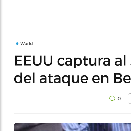
World
EEUU captura al 
del ataque en B
0