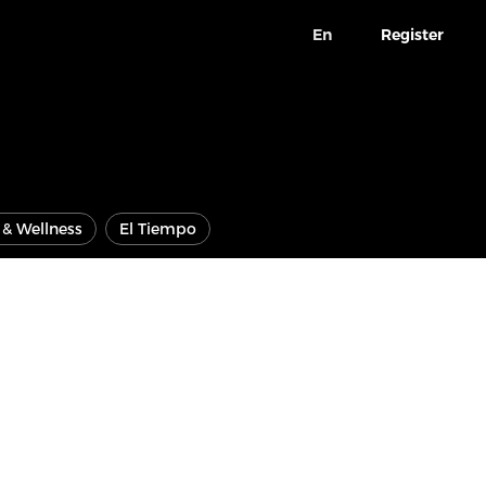
En
Register
e & Wellness
El Tiempo