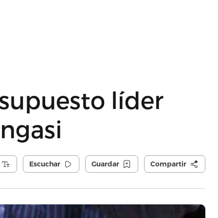
supuesto líder
engasi
Escuchar
Guardar
Compartir