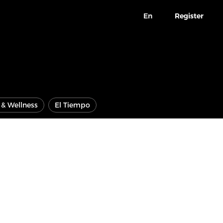
En
Register
e & Wellness
El Tiempo