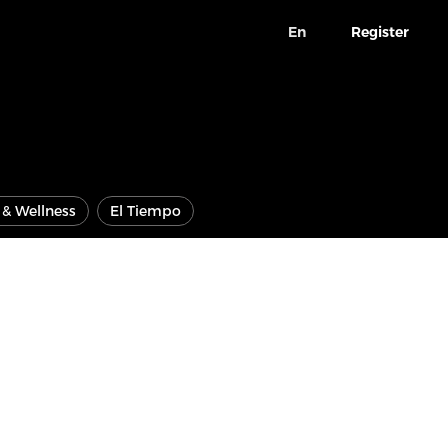
En
Register
e & Wellness
El Tiempo