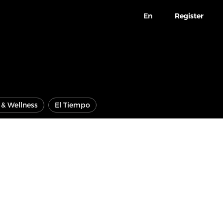
En
Register
e & Wellness
El Tiempo