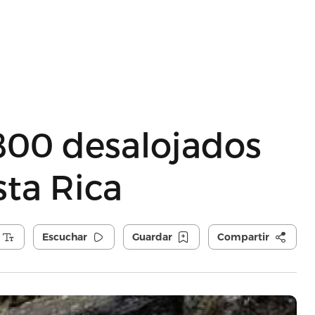
800 desalojados
sta Rica
Escuchar
Guardar
Compartir