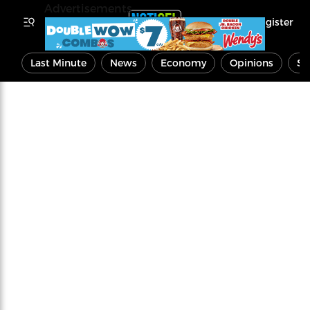
Advertisements
Register
Last Minute
News
Economy
Opinions
Sp