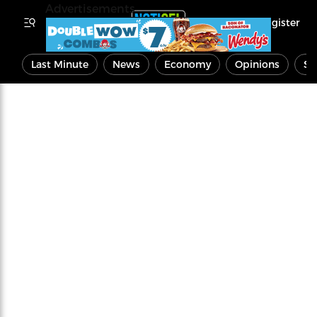
Advertisements
Register
Last Minute
News
Economy
Opinions
Sp