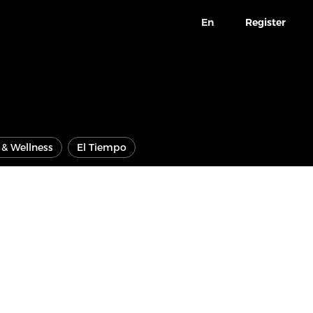
En
Register
e & Wellness
El Tiempo