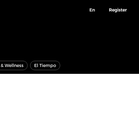
En
Register
e & Wellness
El Tiempo