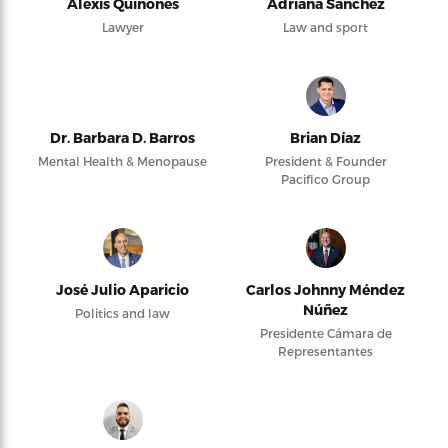
Alexis Quiñones
Adriana Sanchez
Lawyer
Law and sport
Dr. Barbara D. Barros
Brian Díaz
Mental Health & Menopause
President & Founder
Pacifico Group
José Julio Aparicio
Carlos Johnny Méndez
Núñez
Politics and law
Presidente Cámara de
Representantes