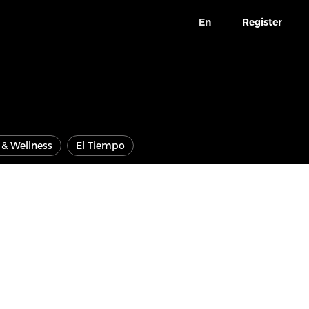
En
Register
e & Wellness
El Tiempo