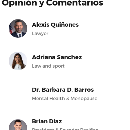
Opinión y Comentarios
Alexis Quiñones
Lawyer
Adriana Sanchez
Law and sport
Dr. Barbara D. Barros
Mental Health & Menopause
Brian Díaz
President & Founder Pacifico