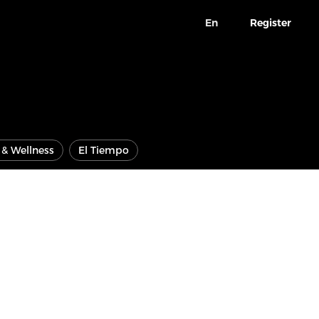
En
Register
e & Wellness
El Tiempo