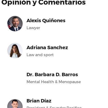
Opinión y Comentarios
Alexis Quiñones
Lawyer
Adriana Sanchez
Law and sport
Dr. Barbara D. Barros
Mental Health & Menopause
Brian Díaz
President & Founder Pacifico