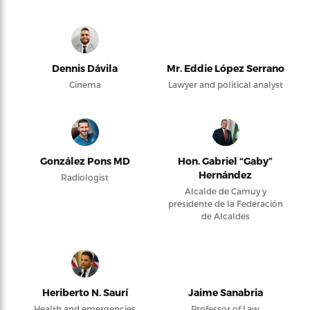
Dennis Dávila
Mr. Eddie López Serrano
Cinema
Lawyer and political analyst
González Pons MD
Hon. Gabriel “Gaby”
Hernández
Radiologist
Alcalde de Camuy y
presidente de la Federación
de Alcaldes
Heriberto N. Saurí
Jaime Sanabria
Health and emergencies
Professor of Law