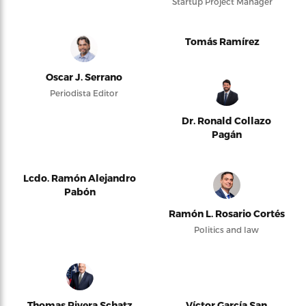
Startup Project Manager
Tomás Ramírez
Oscar J. Serrano
Periodista Editor
Dr. Ronald Collazo
Pagán
Lcdo. Ramón Alejandro
Pabón
Ramón L. Rosario Cortés
Politics and law
Thomas Rivera Schatz
Víctor García San