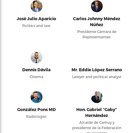
José Julio Aparicio
Carlos Johnny Méndez
Núñez
Politics and law
Presidente Cámara de
Representantes
Dennis Dávila
Mr. Eddie López Serrano
Cinema
Lawyer and political analyst
González Pons MD
Hon. Gabriel “Gaby”
Hernández
Radiologist
Alcalde de Camuy y
presidente de la Federación
de Alcaldes