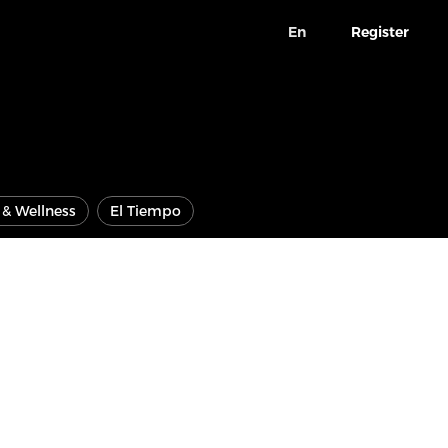
En
Register
e & Wellness
El Tiempo