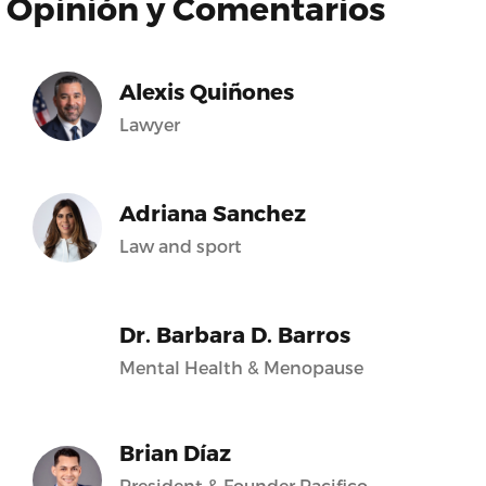
Opinión y Comentarios
Alexis Quiñones
Lawyer
Adriana Sanchez
Law and sport
Dr. Barbara D. Barros
Mental Health & Menopause
Brian Díaz
President & Founder Pacifico