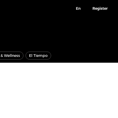
En
Register
e & Wellness
El Tiempo