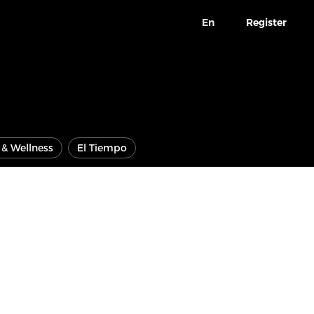
En
Register
e & Wellness
El Tiempo