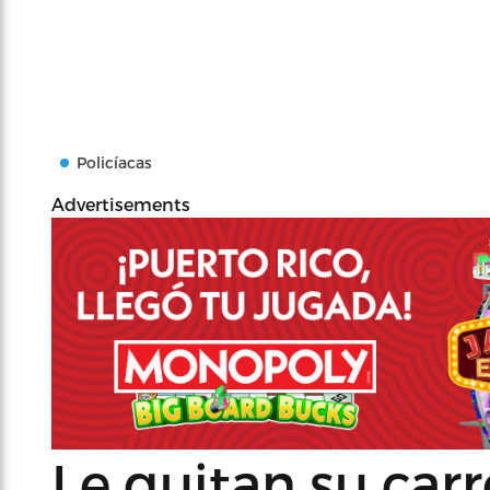
Policíacas
Advertisements
Le quitan su carr