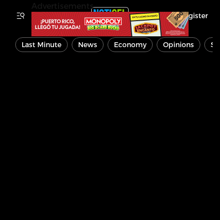
Advertisements
Register
Last Minute
News
Economy
Opinions
Sp