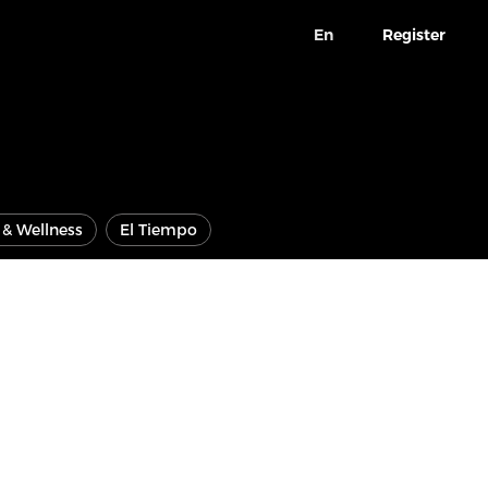
En
Register
e & Wellness
El Tiempo