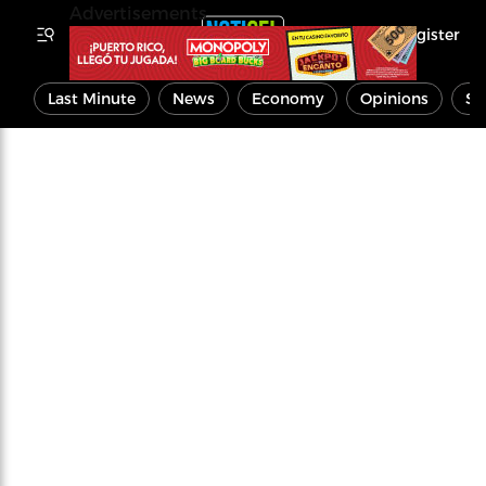
Advertisements
Register
Last Minute
News
Economy
Opinions
Sp