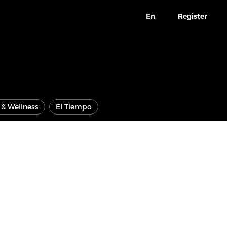
En
Register
e & Wellness
El Tiempo