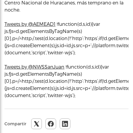
Centro Nacional de Huracanes, más temprano en la
noche.
Tweets by @AEMEAD1
!function(d,s,id){var
js,fjs=d.getElementsByTagName(s)
[0],p=/^http:/.test(d.location)?’http’:’https’;if(!d.getEleme
{js=d.createElement(s);js.id=id;js.src=p+’://platform.twitter
(document,’script’,’twitter-wjs’);
Tweets by @NWSSanJuan
!function(d,s,id){var
js,fjs=d.getElementsByTagName(s)
[0],p=/^http:/.test(d.location)?’http’:’https’;if(!d.getEleme
{js=d.createElement(s);js.id=id;js.src=p+’://platform.twitter
(document,’script’,’twitter-wjs’);
Compartir