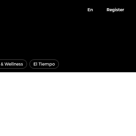
En
Register
e & Wellness
El Tiempo