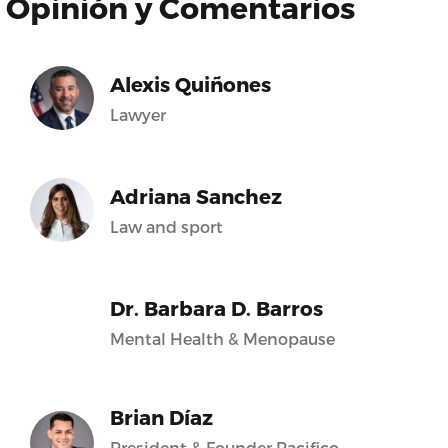
Opinión y Comentarios
Alexis Quiñones
Lawyer
Adriana Sanchez
Law and sport
Dr. Barbara D. Barros
Mental Health & Menopause
Brian Díaz
President & Founder Pacifico