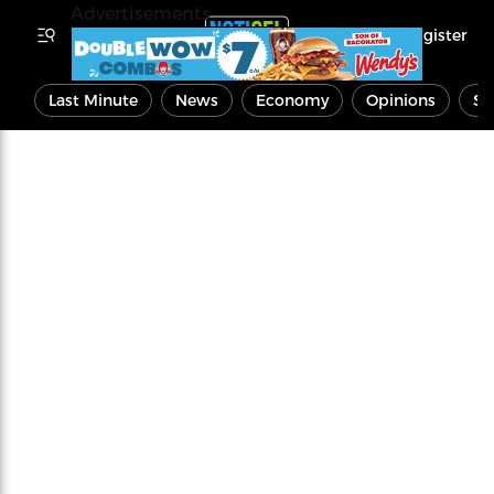
Advertisements
Register
Last Minute
News
Economy
Opinions
Sp