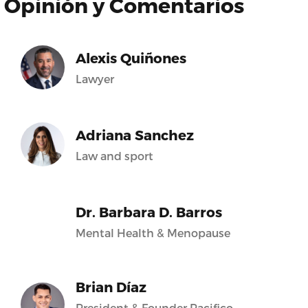
Opinión y Comentarios
Alexis Quiñones
Lawyer
Adriana Sanchez
Law and sport
Dr. Barbara D. Barros
Mental Health & Menopause
Brian Díaz
President & Founder Pacifico