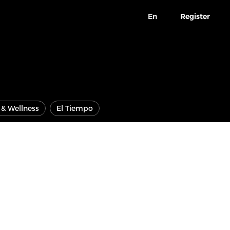
En
Register
e & Wellness
El Tiempo