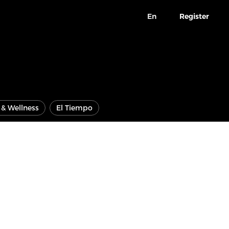
En
Register
e & Wellness
El Tiempo