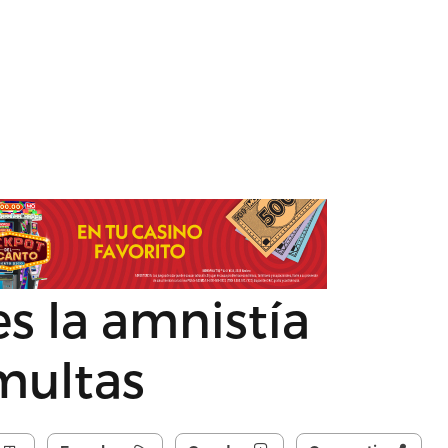
s la amnistía
multas